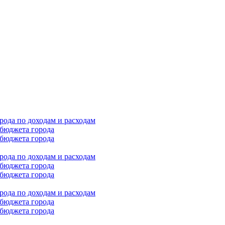
ода по доходам и расходам
бюджета города
бюджета города
ода по доходам и расходам
бюджета города
бюджета города
ода по доходам и расходам
бюджета города
бюджета города