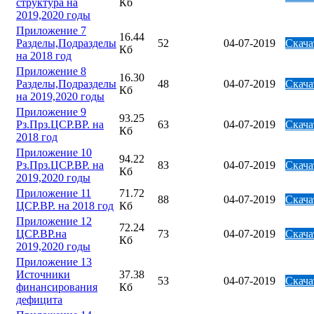
структура на
Кб
2019,2020 годы
Приложение 7
16.44
Разделы,Подразделы
52
04-07-2019
Скача
Кб
на 2018 год
Приложение 8
16.30
Разделы,Подразделы
48
04-07-2019
Скача
Кб
на 2019,2020 годы
Приложение 9
93.25
Рз.Прз.ЦСР.ВР. на
63
04-07-2019
Скача
Кб
2018 год
Приложение 10
94.22
Рз.Прз.ЦСР.ВР. на
83
04-07-2019
Скача
Кб
2019,2020 годы
Приложение 11
71.72
88
04-07-2019
Скача
ЦСР.ВР. на 2018 год
Кб
Приложение 12
72.24
ЦСР.ВР.на
73
04-07-2019
Скача
Кб
2019,2020 годы
Приложение 13
Источники
37.38
53
04-07-2019
Скача
финансирования
Кб
дефицита