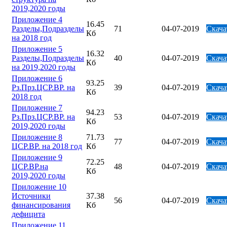
2019,2020 годы
Приложение 4
16.45
Разделы,Подразделы
71
04-07-2019
Скача
Кб
на 2018 год
Приложение 5
16.32
Разделы,Подразделы
40
04-07-2019
Скача
Кб
на 2019,2020 годы
Приложение 6
93.25
Рз.Прз.ЦСР.ВР. на
39
04-07-2019
Скача
Кб
2018 год
Приложение 7
94.23
Рз.Прз.ЦСР.ВР. на
53
04-07-2019
Скача
Кб
2019,2020 годы
Приложение 8
71.73
77
04-07-2019
Скача
ЦСР.ВР. на 2018 год
Кб
Приложение 9
72.25
ЦСР.ВР.на
48
04-07-2019
Скача
Кб
2019,2020 годы
Приложение 10
Источники
37.38
56
04-07-2019
Скача
финансирования
Кб
дефицита
Приложение 11