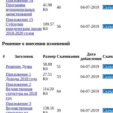
Приложение 14
Программа
41.98
46
04-07-2019
Скача
муниципильных
Кб
заимствований
Приложение 15
Субсидии
109.57
56
04-07-2019
Скача
юридическим лицам
Кб
2018-2020 годов
Решение о внесении изменений
Дата
#
Заголовок
Размер
Скачивания
Скач
добавления
58.88
Решение Думы
51
04-07-2019
Скача
Кб
Приложение 1
27.51
53
04-07-2019
Скача
Доходы 2018 года
Кб
Приложение 2
Ведомственная
114.20
64
04-07-2019
Скача
структура на 2018
Кб
год
Приложение 3
Ведомственная
138.16
39
04-07-2019
Скача
структура на
Кб