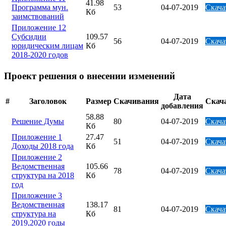
41.98
Программа мун.
53
04-07-2019
Скача
Кб
заимствований
Приложение 12
Субсидии
109.57
56
04-07-2019
Скача
юридическим лицам
Кб
2018-2020 годов
Проект решения о внесении изменений
Дата
#
Заголовок
Размер
Скачивания
Скач
добавления
58.88
Решение Думы
80
04-07-2019
Скача
Кб
Приложение 1
27.47
51
04-07-2019
Скача
Доходы 2018 года
Кб
Приложение 2
Ведомственная
105.66
78
04-07-2019
Скача
структура на 2018
Кб
год
Приложение 3
Ведомственная
138.17
81
04-07-2019
Скача
структура на
Кб
2019,2020 годы