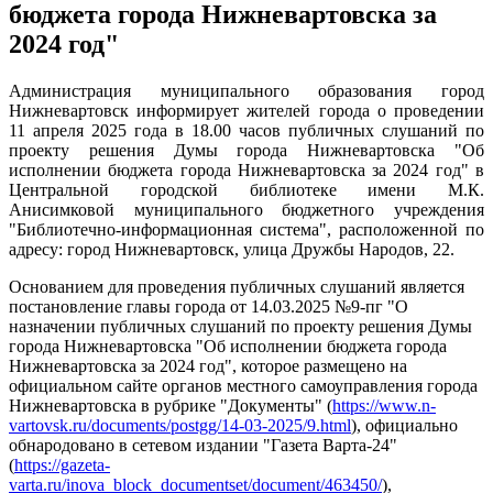
бюджета города Нижневартовска за
2024 год"
Администрация муниципального образования город
Нижневартовск информирует жителей города о проведении
11 апреля 2025 года в 18.00 часов публичных слушаний по
проекту решения Думы города Нижневартовска "Об
исполнении бюджета города Нижневартовска за 2024 год" в
Центральной городской библиотеке имени М.К.
Анисимковой муниципального бюджетного учреждения
"Библиотечно-информационная система", расположенной по
адресу: город Нижневартовск, улица Дружбы Народов, 22.
Основанием для проведения публичных слушаний является
постановление главы города от 14.03.2025 №9-пг "О
назначении публичных слушаний по проекту решения Думы
города Нижневартовска "Об исполнении бюджета города
Нижневартовска за 2024 год", которое размещено на
официальном сайте органов местного самоуправления города
Нижневартовска в рубрике "Документы" (
https://www.n-
vartovsk.ru/documents/postgg/14-03-2025/9.html
), официально
обнародовано в сетевом издании "Газета Варта-24"
(
https://gazeta-
varta.ru/inova_block_documentset/document/463450/
),