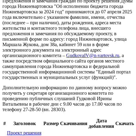
Предложения и замечания граждан по проекту решения Думы
города Нижневартовска "Об исполнении бюджета города
Нижневартовска за 2024 год" принимаются до 07 апреля 2025
года включительно с указанием фамилии, имени, отчества
(последнее – при наличии), даты рождения, адреса места
жительства и контактного телефона лица, внесшего
предложения и замечания по обсуждаемому проекту, в
письменной форме по адресу: город Нижневартовск, улица
Маршала Жукова, дом 38а, кабинет 59 или в форме
электронного документа на электронный адрес
организационного комитета –
GudkovaIV@n-vartovsk.ru
, а
также посредством официального сайта органов местного
самоуправления города Нижневартовска и федеральной
государственной информационной системы "Единый портал
государственных и муниципальных услуг (функций)".
Дополнительную информацию по данному вопросу можно
получить у секретаря организационного комитета по
проведению публичных слушаний Гудковой Ирины
Витальевны в рабочие дни с 9.00 часов до 17.00 часов по
телефону 27-28-50 (вн. 28303).
Дата
#
Заголовок
Размер
Скачивания
Скачать
добавления
Проект решения