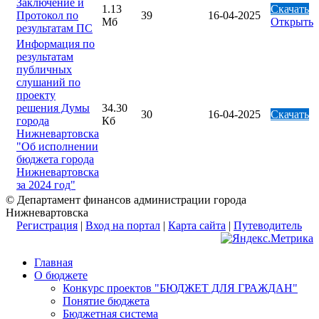
Заключение и
1.13
Скачать
Протокол по
39
16-04-2025
Мб
Открыть
результатам ПС
Информация по
результатам
публичных
слушаний по
проекту
решения Думы
34.30
30
16-04-2025
Скачать
города
Кб
Нижневартовска
"Об исполнении
бюджета города
Нижневартовска
за 2024 год"
© Департамент финансов администрации города
Нижневартовска
Регистрация
|
Вход на портал
|
Карта сайта
|
Путеводитель
Главная
О бюджете
Конкурс проектов "БЮДЖЕТ ДЛЯ ГРАЖДАН"
Понятие бюджета
Бюджетная система