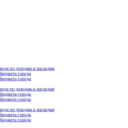
ода по доходам и расходам
бюджета города
бюджета города
ода по доходам и расходам
бюджета города
бюджета города
ода по доходам и расходам
бюджета города
бюджета города