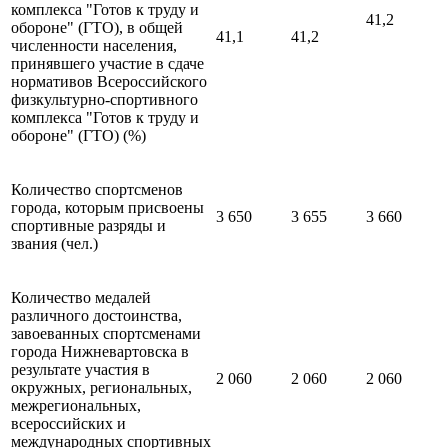
комплекса "Готов к труду и
41,2
обороне" (ГТО), в общей
41,1
41,2
численности населения,
принявшего участие в сдаче
нормативов Всероссийского
физкультурно-спортивного
комплекса "Готов к труду и
обороне" (ГТО) (%)
Количество спортсменов
города, которым присвоены
3 650
3 655
3 660
спортивные разряды и
звания (чел.)
Количество медалей
различного достоинства,
завоеванных спортсменами
города Нижневартовска в
результате участия в
2 060
2 060
2 060
окружных, региональных,
межрегиональных,
всероссийских и
международных спортивных