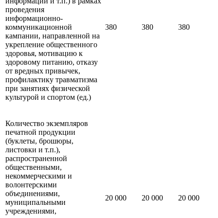
информации и т.п.) в рамках
проведения
информационно-
коммуникационной
380
380
380
кампании, направленной на
укрепление общественного
здоровья, мотивацию к
здоровому питанию, отказу
от вредных привычек,
профилактику травматизма
при занятиях физической
культурой и спортом (ед.)
Количество экземпляров
печатной продукции
(буклеты, брошюры,
листовки и т.п.),
распространенной
общественными,
некоммерческими и
волонтерскими
объединениями,
20 000
20 000
20 000
муниципальными
учреждениями,