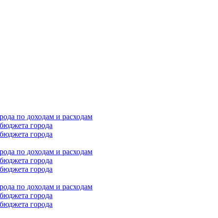
ода по доходам и расходам
бюджета города
бюджета города
ода по доходам и расходам
бюджета города
бюджета города
ода по доходам и расходам
бюджета города
бюджета города