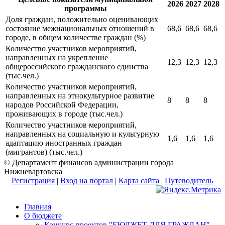
2026
2027
2028
программы
Доля граждан, положительно оценивающих
состояние межнациональных отношений в
68,6
68,6
68,6
городе, в общем количестве граждан (%)
Количество участников мероприятий,
направленных на укрепление
12,3
12,3
12,3
общероссийского гражданского единства
(тыс.чел.)
Количество участников мероприятий,
направленных на этнокультурное развитие
8
8
8
народов Российской Федерации,
проживающих в городе (тыс.чел.)
Количество участников мероприятий,
направленных на социальную и культурную
1,6
1,6
1,6
адаптацию иностранных граждан
(мигрантов) (тыс.чел.)
© Департамент финансов администрации города
Нижневартовска
Регистрация
|
Вход на портал
|
Карта сайта
|
Путеводитель
Главная
О бюджете
Конкурс проектов "БЮДЖЕТ ДЛЯ ГРАЖДАН"